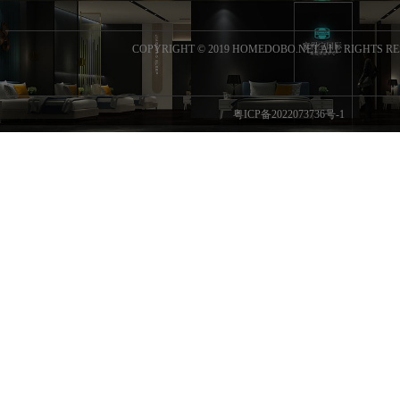
COPYRIGHT © 2019 HOMEDOBO.NET ALL RIGHTS R
粤ICP备2022073736号-1