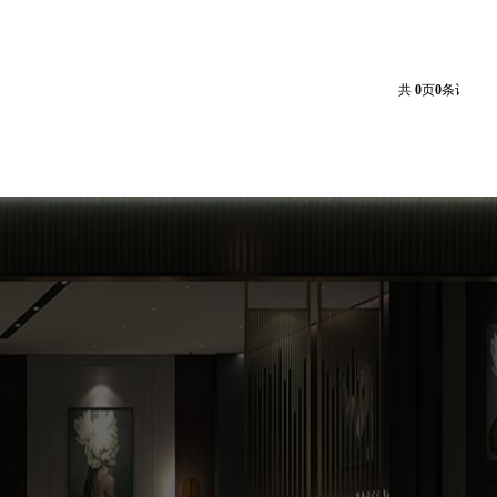
共
0
页
0
条记录